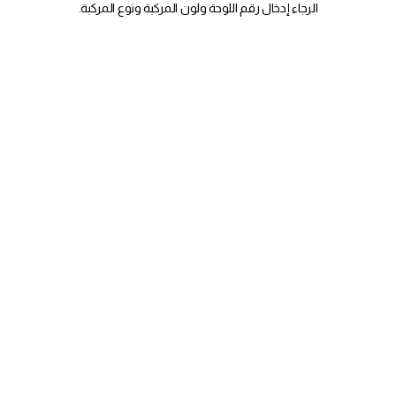
الرجاء إدخال رقم اللوحة ولون المركبة ونوع المركبة.
قطع الهـالبينو بالجبنة (6 قطع)
قطع الهلابينو بجبنة التشيدر مقلية بعناية
لتذوب في فمك
20.00
أصابع الخبز الايطالي (6 قطع)
أصابع مخبوزة من عجينة لورينزو الخاصة,
متبلة بـ زيت الزيتون و مغطاة بالاعشاب
الايطالية, تقدم مع صلصة البيتزا.
9.00