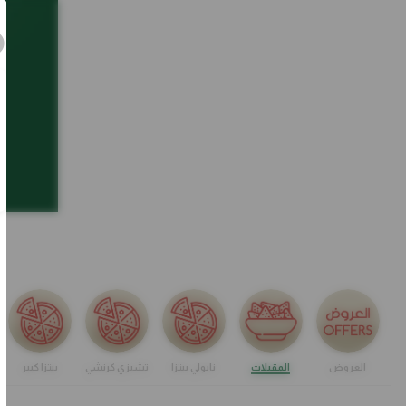
العروض
المقبلات
نابولي بيتزا
تشيزي كرنشي
بيتزا كبير