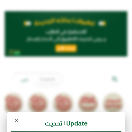
English
عربي
العروض
المقبلات
نابولي بيتزا
تشيزي كرنشي
بيتزا كبير
Update | تحديث