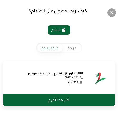
كيف تريد الحصول على الطعام؟
استلام
خريطة
قائمة الفروع
English
عربي
6100 - لورينزو شارع الطائف - ظهرة لبن
920051999
157.8 كم
اختر هذا الفرع
العروض
المقبلات
نابولي بيتزا
تشيزي كرنشي
بيتزا كبير