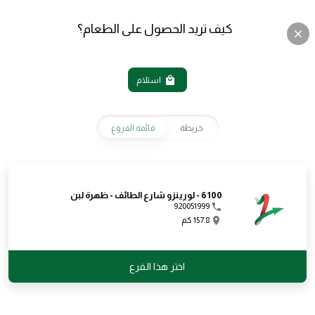
كيف تريد الحصول على الطعام؟
استلام
خريطة
قائمة الفروع
English
عربي
6100 - لورينزو شارع الطائف - ظهرة لبن
920051999
157.8 كم
اختر هذا الفرع
العروض
المقبلات
نابولي بيتزا
تشيزي كرنشي
بيتزا كبير