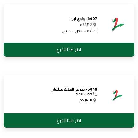
سلطة خضراء
مزيج من الخس, الجزر, الفلفل البارد,
الفاصوليا الحمراء, خيار, طماطم, زيتون
6007 - وادي لبن
أخضر, ذرة حلوة, تقدم مع التتبيلة الأيطالية
161.2 كم
إستلام: ٠٢:٠٠ ص - ٠٢:٠٠ ص
16.00
اختر هذا الفرع
سلطة سيزر الدجاج
دجاج مشوي مضاف إلى خس روماني، مع
جبنة البارميزان، الخبز المحمص، وصلصة
السيزر.
6040 - طريق الملك سلمان
20.00
920051999
163.0 كم
اختر هذا الفرع