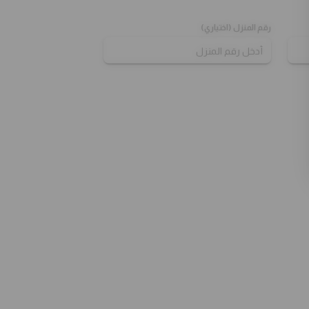
الدجاج مع الخضروات المشوية
رقم المنزل (اختياري)
بيني باستا مع صلصة الفريدو الغنية ,مع
قطع الدجاج و الخضروات المشوية (
البروكلي, كوسة, فطر و فلفل أخضر),
متوجة بجبنة الموزاريلا و جبنة البارميزان.
33.00