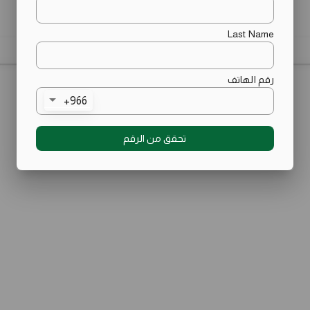
بيستو الدجاج
الطابق (اختياري)
Last Name
بيني باستا, صلصة الفريدو مع البيستو, قطع
الدجاج المشوي الشهية مغطاة بجبنة
الموزريلا و جبنة البارميزان.
رقم الهاتف
33.00
966+
تحقق من الرقم