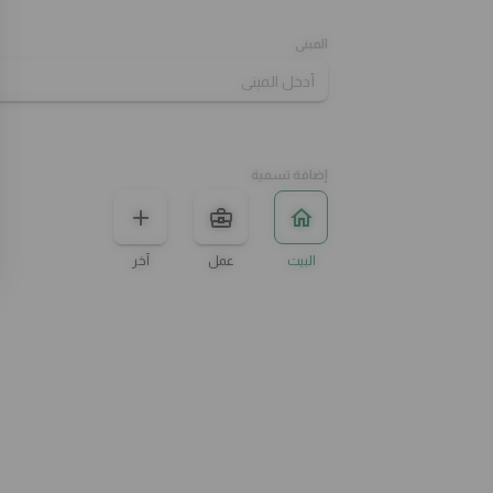
لورينزو باستا
استمتع بنكهة البينك صوص الفريدة، خليط
المبنى
صلصة ألفريدو والصلصة الحمراء، قطع
الدجاج المشوي، مغطاة بطبقة من جبنة
الموزاريلا ومزيّنة بجبنة البارميزان
31.00
إضافة تسمية
البيت
عمل
آخر
ألفريدو الدجاج
بيني باستا, صلصة الفريدو , المشروم ,قطع
الدجاج المشوي الشهية مغطاة بجبنة
الموزريلا
31.00